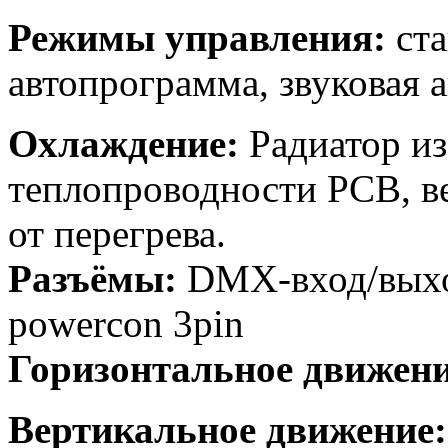
Режимы управления:
ст
автопрограмма, звуковая а
Охлаждение:
Радиатор и
теплопроводности РСВ, ве
от перегрева.
Разъёмы:
DMX-вход/выход
powercon 3pin
Горизонтальное движен
Вертикальное
движение
: