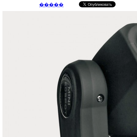
�����